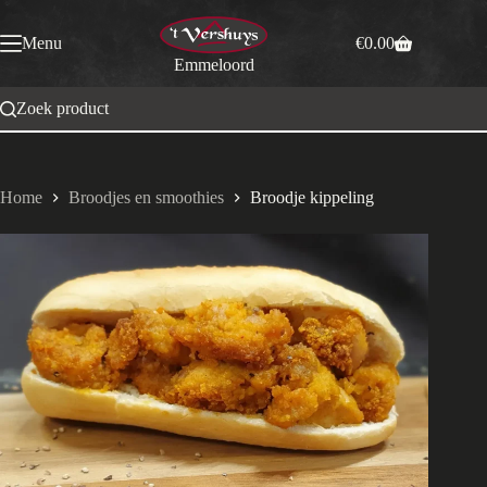
Ga
naar
Menu
€
0.00
de
Winkelwagen
Emmeloord
inhoud
Zoek product
Home
Broodjes en smoothies
Broodje kippeling