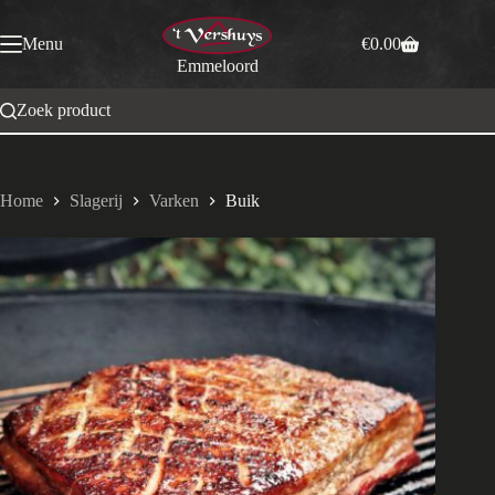
Ga
naar
Menu
€
0.00
de
Winkelwagen
Emmeloord
inhoud
Zoek product
Home
Slagerij
Varken
Buik