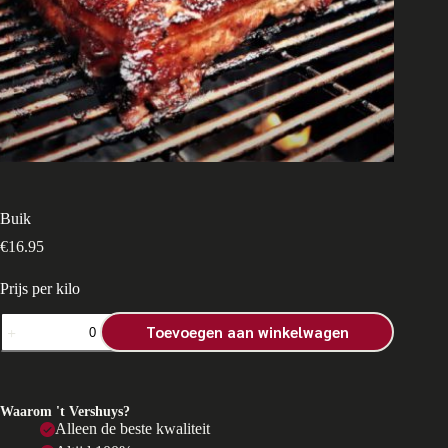
Buik
€
16.95
Prijs per kilo
Buik
Toevoegen aan winkelwagen
aantal
Waarom 't Vershuys?
Alleen de beste kwaliteit