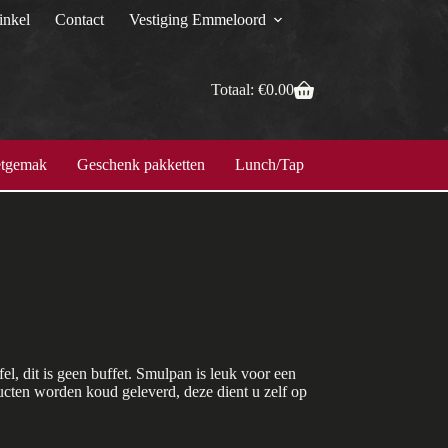
nkel
Contact
Vestiging Emmeloord
Totaal:
€
0.00
tgemak
Geschenk pakketten
Lunch/Tapas
Maaltijden
el, dit is geen buffet. Smulpan is leuk voor een
ucten worden koud geleverd, deze dient u zelf op