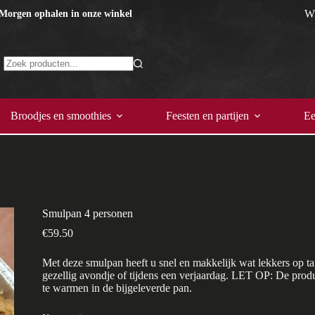
Wi
 Morgen ophalen in onze winkel
Geen
resultaten
Broodjes en smoothies
Feesten en partijen
Ee
Smulpan 4 personen
€
59.50
Met deze smulpan heeft u snel en makkelijk wat lekkers op taf
gezellig avondje of tijdens een verjaardag. LET OP: De prod
te warmen in de bijgeleverde pan.