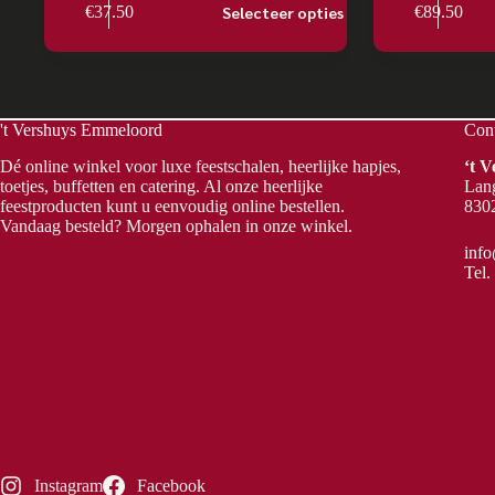
Selecteer opties
€
37.50
€
89.50
't Vershuys Emmeloord
Con
Dé online winkel voor luxe feestschalen, heerlijke hapjes,
‘t 
toetjes, buffetten en catering. Al onze heerlijke
Lan
feestproducten kunt u eenvoudig online bestellen.
830
Vandaag besteld? Morgen ophalen in onze winkel.
inf
Tel.
Instagram
Facebook