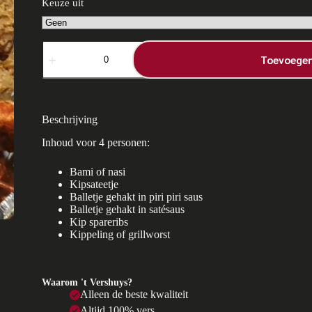
Keuze uit
Smulpan
4
Toevoegen
personen
aantal
Beschrijving
Inhoud voor 4 personen:
Bami of nasi
Kipsateetje
Balletje gehakt in piri piri saus
Balletje gehakt in satésaus
Kip spareribs
Kippeling of grillworst
Waarom 't Vershuys?
Alleen de beste kwaliteit
Altijd 100% vers