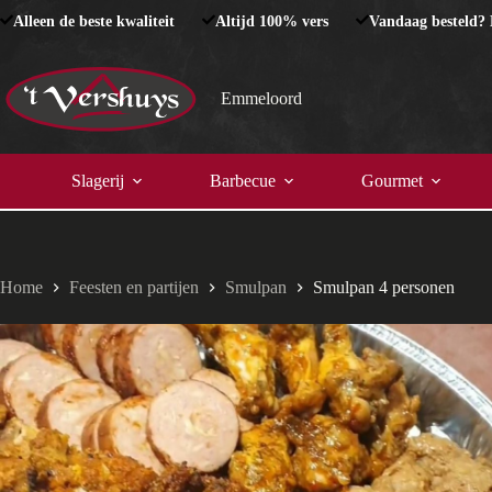
Ga
Alleen de beste kwaliteit
Altijd 100% vers
Vandaag besteld?
naar
de
inhoud
Emmeloord
Slagerij
Barbecue
Gourmet
Home
Feesten en partijen
Smulpan
Smulpan 4 personen