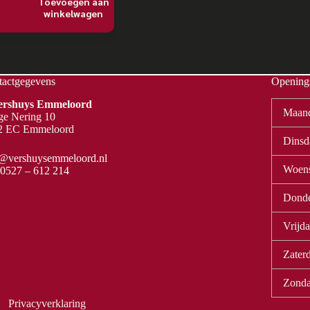
Toevoegen aan
winkelwagen
tactgegevens
Openings
Vershuys Emmeloord
Maan
ge Nering 10
2 EC Emmeloord
Dinsd
o@vershuysemmeloord.nl
Woen
0527 – 612 214
Dond
Vrijd
Zater
Zond
Privacyverklaring