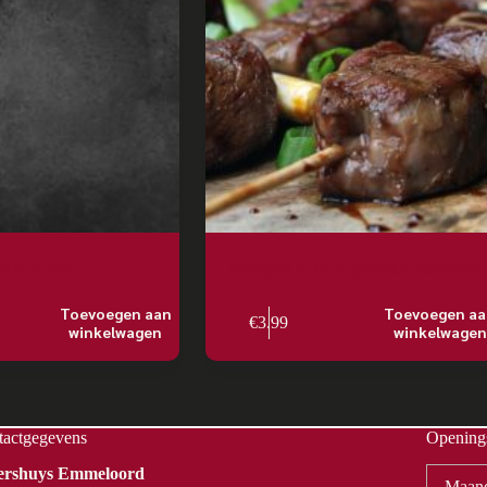
r kids only
Biefspies in huis gemaakte marinade
Toevoegen aan
Toevoegen a
€
3.99
winkelwagen
winkelwagen
tactgegevens
Openings
Vershuys Emmeloord
Maan