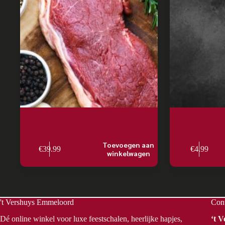
Entre cote
Fo
Toevoegen aan
€
39.99
€
4.99
winkelwagen
't Vershuys Emmeloord
Con
Dé online winkel voor luxe feestschalen, heerlijke hapjes,
‘t 