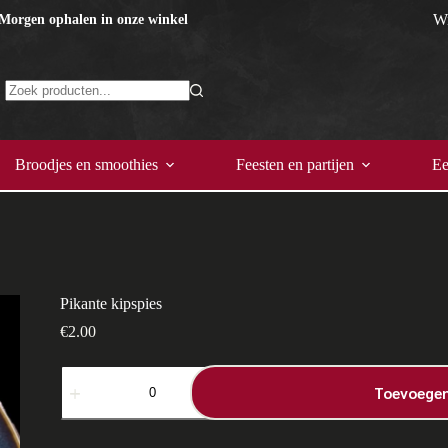
Wi
 Morgen ophalen in onze winkel
Geen
resultaten
Broodjes en smoothies
Feesten en partijen
Ee
Pikante kipspies
€
2.00
Pikante
kipspies
Toevoegen
aantal