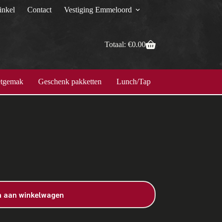
nkel
Contact
Vestiging Emmeloord
Totaal:
€
0.00
tgemak
Geschenk pakketten
Lunch/Tapas
Maaltijden
 aan winkelwagen