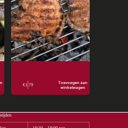
Karbonade gemarineerd
an
Toevoegen aan
€
1.79
winkelwagen
tijden
dag
10:30 – 18:00 uur