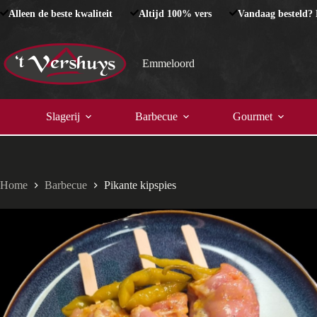
Ga
Alleen de beste kwaliteit
Altijd 100% vers
Vandaag besteld?
naar
de
inhoud
Emmeloord
Slagerij
Barbecue
Gourmet
Home
Barbecue
Pikante kipspies